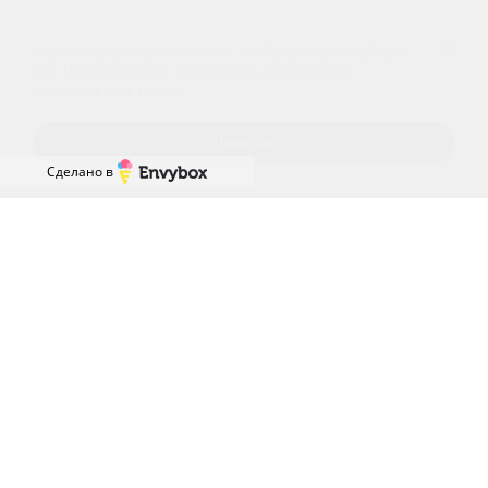
данных
данных
Мы используем
файлы cookie
, чтобы улучшить сайт для
вас. Продолжая его просмотр, вы разрешаете
использование cookie.
Понятно
Сделано в
Главная
Лечение наркомании