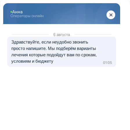
Перейти к основному содержанию
"Здоровая Казань"
+7 (843) 203-95-97
8 (800) 333-20-07
Телефон в Казани
Бесплатно по России
Перезвоните мне
Медуслуги — клиника «Женева+», лицензия № Л041-01181-
16/00634160 от 27.12.2022.
Лечение в рассрочку от 0 до 12 месяцев
Принудительное лечение от
наркомании
Пристрастие к наркотическим препаратам излечить
практически невозможно. Основная сложность состоит в
том, что наркоман не соглашается с утверждением о
том, что он болен, а значит и лечиться он не намерен.
Как только родственники наркомана пытаются