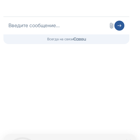
ООО «Женева+»
Лицензия № Л041-01181-16/00634160 от 27.12.2022,
Минздрав РТ
Скан лицензии
Контакты 24/7
8 (800) 333-20-07
Бесплатно по России
+7 (843) 203-95-97
Телефон в Казани
info@czm.su
Информационный наркологический центр. Мы подбираем программу и
организуем запись; медпроцедуры проводит клиника-партнёр.
Имеются противопоказания — консультация врача обязательна.
18+
Информация не является публичной офертой (ст. 437 ГК РФ).
Политика обработки персональных
Cогласие на обработку персональных
данных
данных