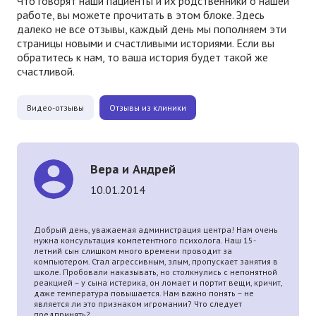
Что говорят наши пациенты и их родственники о нашей
работе, вы можете прочитать в этом блоке. Здесь
далеко не все отзывы, каждый день мы пополняем эти
страницы новыми и счастливыми историями. Если вы
обратитесь к нам, то ваша история будет такой же
счастливой.
Видео-отзывы
Отзывы из клиники
Вера и Андрей
10.01.2014
Добрый день, уважаемая администрация центра! Нам очень
нужна консультация компетентного психолога. Наш 15-
летний сын слишком много времени проводит за
компьютером. Стал агрессивным, злым, пропускает занятия в
школе. Пробовали наказывать, но столкнулись с непонятной
реакцией – у сына истерика, он ломает и портит вещи, кричит,
даже температура повышается. Нам важно понять – не
является ли это признаком игромании? Что следует
предпринять?